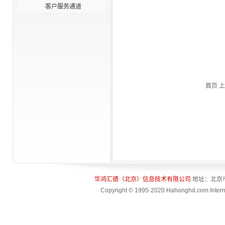
设服务为目的，为国内外
·
客户服务通道
关注该领域工作的单位和
个人提供了高层次、高品
质的交流平台。同时，论
坛每年一次地评选并奖励
为我国金融科技发展作出
杰出贡献的单位和个人，
让更多的金融工作者分享
他们的成果和经验。本年
首页 上
度的奖项共设立了“十大金
融科技杰出人物”、“十大金
融科技杰出企业”、“十大金
融科技企业杰出人物”、“十
大金融科技企业用户信赖
产品”四项大奖。
华鸿汇德（北京）信息技术有限公司
地址：北京
Copyright © 1995-2020 Hahonghd.com Interna