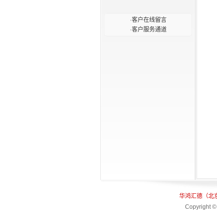
为国内金融界的信息化建
设服务为目的，为国内外
·
客户在线留言
关注该领域工作的单位和
·
客户服务通道
个人提供了高层次、高品
质的交流平台。同时，论
坛每年一次地评选并奖励
为我国金融科技发展作出
杰出贡献的单位和个人，
让更多的金融工作者分享
他们的成果和经验。本年
度的奖项共设立了“十大金
融科技杰出人物”、“十大金
融科技杰出企业”、“十大金
融科技企业杰出人物”、“十
大金融科技企业用户信赖
产品”四项大奖。
华鸿汇德（北
Copyright ©