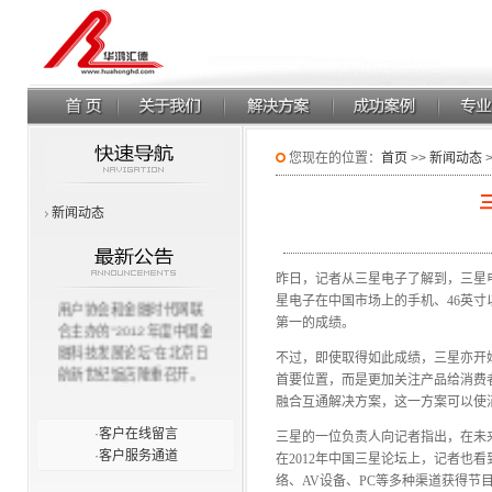
您现在的位置：
首页
>>
新闻动态
新闻动态
昨日，记者从三星电子了解到，三星电子
11月23日，由中国计算机
星电子在中国市场上的手机、46英
用户协会和金融时代网联
第一的成绩。
合主办的“2012年度中国金
融科技发展论坛”在北京日
不过，即使取得如此成绩，三星亦开
航新世纪饭店隆重召开。
首要位置，而是更加关注产品给消费
中国金融科技发展论坛”强
融合互通解决方案，这一方案可以使
调大金融概念，以更好地
·
客户在线留言
为国内金融界的信息化建
三星的一位负责人向记者指出，在未
·
客户服务通道
设服务为目的，为国内外
在2012年中国三星论坛上，记者也
关注该领域工作的单位和
络、AV设备、PC等多种渠道获得