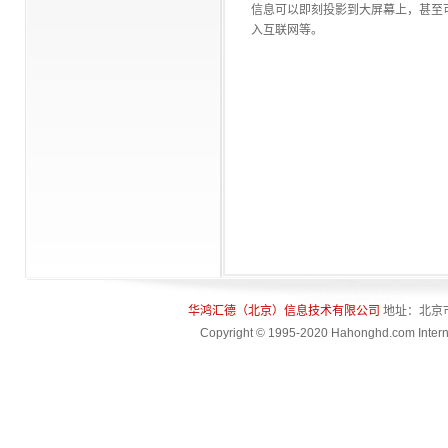
个人提供了高层次、高品
信息可以即刻投影到大屏幕上，甚至可
质的交流平台。同时，论
入互联网等。
坛每年一次地评选并奖励
为我国金融科技发展作出
杰出贡献的单位和个人，
让更多的金融工作者分享
他们的成果和经验。本年
度的奖项共设立了“十大金
融科技杰出人物”、“十大金
融科技杰出企业”、“十大金
融科技企业杰出人物”、“十
大金融科技企业用户信赖
产品”四项大奖。
华鸿汇德（北京）信息技术有限公司
地址：北京
Copyright © 1995-2020 Hahonghd.com Interna