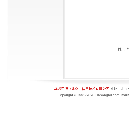
个人提供了高层次、高品
质的交流平台。同时，论
坛每年一次地评选并奖励
为我国金融科技发展作出
杰出贡献的单位和个人，
让更多的金融工作者分享
他们的成果和经验。本年
度的奖项共设立了“十大金
融科技杰出人物”、“十大金
首页 上
融科技杰出企业”、“十大金
融科技企业杰出人物”、“十
大金融科技企业用户信赖
产品”四项大奖。
华鸿汇德（北京）信息技术有限公司
地址：北京
Copyright © 1995-2020 Hahonghd.com Interna