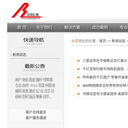
您现在的位置：
首页
>>
新闻动态
新闻动态
三星去年在华销售近百亿美元 
千亿货到付款市场商机隐现：
11月23日，由中国计算机
乔布斯的千亿遗产 苹果开启
用户协会和金融时代网联
合主办的“2012年度中国金
IBM称网络安全形势有所好转
融科技发展论坛”在北京日
中移动宣布王建宙退休 奚国
航新世纪饭店隆重召开。
中国金融科技发展论坛”强
调大金融概念，以更好地
·
客户在线留言
为国内金融界的信息化建
·
客户服务通道
设服务为目的，为国内外
关注该领域工作的单位和