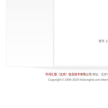
关注该领域工作的单位和
个人提供了高层次、高品
质的交流平台。同时，论
坛每年一次地评选并奖励
为我国金融科技发展作出
杰出贡献的单位和个人，
让更多的金融工作者分享
他们的成果和经验。本年
度的奖项共设立了“十大金
首页 上
融科技杰出人物”、“十大金
融科技杰出企业”、“十大金
融科技企业杰出人物”、“十
大金融科技企业用户信赖
产品”四项大奖。
华鸿汇德（北京）信息技术有限公司
地址：北京
Copyright © 1995-2020 Hahonghd.com Interna