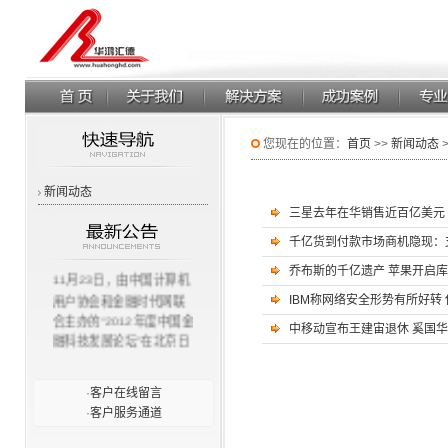
您现在的位置：
首页
>>
新闻动态
新闻动态
三星去年在华销售近百亿美元 
千亿货到付款市场商机隐现：
乔布斯的千亿遗产 苹果开启
11月23日，由中国计算机
用户协会和金融时代网联
IBM称网络安全形势有所好转
合主办的“2012年度中国金
中移动宣布王建宙退休 奚国
融科技发展论坛”在北京日
航新世纪饭店隆重召开。
中国金融科技发展论坛”强
·
客户在线留言
调大金融概念，以更好地
·
客户服务通道
为国内金融界的信息化建
设服务为目的，为国内外