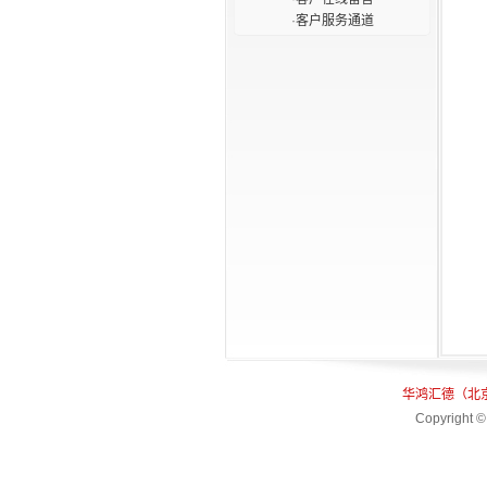
·
客户服务通道
为国内金融界的信息化建
设服务为目的，为国内外
关注该领域工作的单位和
个人提供了高层次、高品
质的交流平台。同时，论
坛每年一次地评选并奖励
为我国金融科技发展作出
杰出贡献的单位和个人，
让更多的金融工作者分享
他们的成果和经验。本年
度的奖项共设立了“十大金
融科技杰出人物”、“十大金
融科技杰出企业”、“十大金
融科技企业杰出人物”、“十
大金融科技企业用户信赖
产品”四项大奖。
华鸿汇德（北
Copyright ©